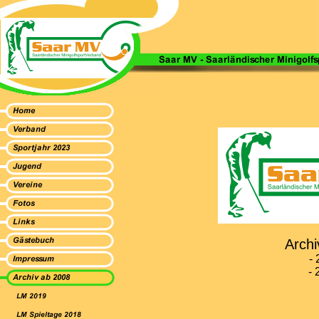
Arch
- 
- 