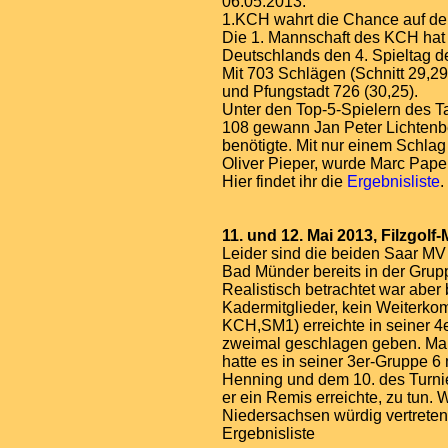
06.05.2013:
1.KCH wahrt die Chance auf den
Die 1. Mannschaft des KCH hat 
Deutschlands den 4. Spieltag 
Mit 703 Schlägen (Schnitt 29,2
und Pfungstadt 726 (30,25).
Unter den Top-5-Spielern des T
108 gewann Jan Peter Lichtenber
benötigte. Mit nur einem Schla
Oliver Pieper, wurde Marc Pape 
Hier findet ihr die
Ergebnisliste
.
11. und 12. Mai
2013, Filzgolf-
Leider sind die beiden Saar MV 
Bad Münder bereits in der Gru
Realistisch betrachtet war aber
Kadermitglieder, kein Weiterk
KCH,SM1) erreichte in seiner 4
zweimal geschlagen geben. Ma
hatte es in seiner 3er-Gruppe 6
Henning und dem 10. des Turni
er ein Remis erreichte, zu tun. 
Niedersachsen würdig vertreten
Ergebnisliste