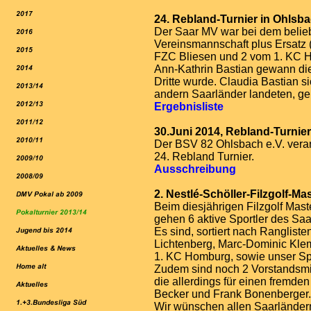
24. Rebland-Turnier in Ohlsb
Der Saar MV war bei dem beliebt
Vereinsmannschaft plus Ersatz 
FZC Bliesen und 2 vom 1. KC H
Ann-Kathrin Bastian gewann die
Dritte wurde. Claudia Bastian si
andern Saarländer landeten, ge
Ergebnisliste
30.Juni 2014, Rebland-Turnie
Der BSV 82 Ohlsbach e.V. veran
24. Rebland Turnier.
Ausschreibung
2. Nestlé-Schöller-Filzgolf-Ma
Beim diesjährigen Filzgolf Maste
gehen 6 aktive Sportler des Saa
Es sind, sortiert nach Ranglist
Lichtenberg, Marc-Dominic Kl
1. KC Homburg, sowie unser Sp
Zudem sind noch 2 Vorstandsmit
die allerdings für einen fremden
Becker und Frank Bonenberger.
Wir wünschen
allen
Saarländern