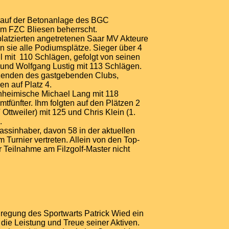
 auf der Betonanlage des BGC
om FZC Bliesen beherrscht.
platzierten angetretenen Saar MV Akteure
 sie alle Podiumsplätze. Sieger über 4
 mit 110 Schlägen, gefolgt von seinen
 und Wolfgang Lustig mit 113 Schlägen.
tzenden des gastgebenden Clubs,
n auf Platz 4.
inheimische Michael Lang mit 118
fünfter. Ihm folgten auf den Plätzen 2
Ottweiler) mit 125 und Chris Klein (1.
.
assinhaber, davon 58 in der aktuellen
m Turnier vertreten. Allein von den Top-
 Teilnahme am Filzgolf-Master nicht
nregung des Sportwarts Patrick Wied ein
die Leistung und Treue seiner Aktiven.