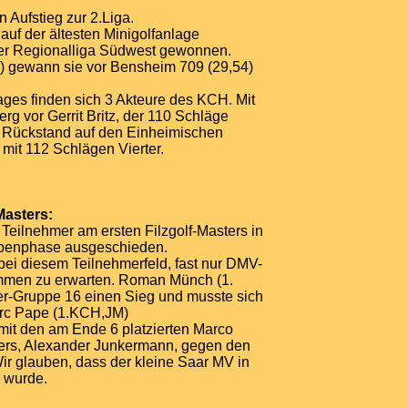
 Aufstieg zur 2.Liga.
auf der ältesten Minigolfanlage
der Regionalliga Südwest gewonnen.
9) gewann sie vor Bensheim 709 (29,54)
ages finden sich 3 Akteure des KCH. Mit
g vor Gerrit Britz, der 110 Schläge
g Rückstand auf den Einheimischen
mit 112 Schlägen Vierter.
Masters:
Teilnehmer am ersten Filzgolf-Masters in
ppenphase ausgeschieden.
 bei diesem Teilnehmerfeld, fast nur DMV-
ommen zu erwarten. Roman Münch (1.
er-Gruppe 16 einen Sieg und musste sich
rc Pape (1.KCH,JM)
 mit den am Ende 6 platzierten Marco
ers, Alexander Junkermann, gegen den
Wir glauben, dass der kleine Saar MV in
 wurde.