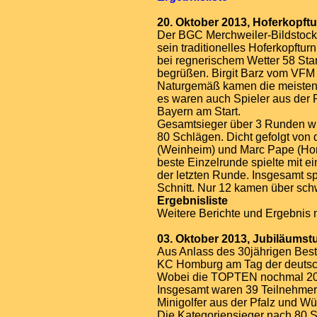
20. Oktober 2013, Hoferkopftu
Der BGC Merchweiler-Bildstock 
sein traditionelles Hoferkopfturn
bei regnerischem Wetter 58 Sta
begrüßen. Birgit Barz vom VFM B
Naturgemäß kamen die meisten 
es waren auch Spieler aus der
Bayern am Start.
Gesamtsieger über 3 Runden wu
80 Schlägen. Dicht gefolgt von
(Weinheim) und Marc Pape (Hom
beste Einzelrunde spielte mit e
der letzten Runde. Insgesamt s
Schnitt. Nur 12 kamen über sch
Ergebnisliste
Weitere Berichte und Ergebnis 
03. Oktober 2013, Jubiläums
Aus Anlass des 30jährigen Beste
KC Homburg am Tag der deutsch
Wobei die TOPTEN nochmal 20
Insgesamt waren 39 Teilnehmer 
Minigolfer aus der Pfalz und W
Die Kategoriensieger nach 80 S