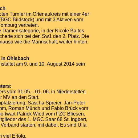
ach
en Turnier im Ortenaukreis mit einer 4er
(BGC Bildstock) und mit 3 Aktiven vom
omburg vertreten.
 Damenkategorie, in der Nicole Baltes
cherte sich bei den Sw1 den 2. Platz. Die
nauso wie die Mannschaft, weiter hinten.
r in Ohlsbach
staltet am 9. und 10. August 2014 sein
sters:
rs vom 31.05. - 01. 06. in Niederstetten
r MV an den Start.
enplatzierung, Sascha Spreier, Jan-Peter
emm, Roman Münch und Fabio Brück vom
ortwart Patrick Wied vom FZC Bliesen.
glieder des 1. MGC Saar 68 St. Ingbert,
 Verband starten, mit dabei. Es sind Ulla
 viel Erfolg.