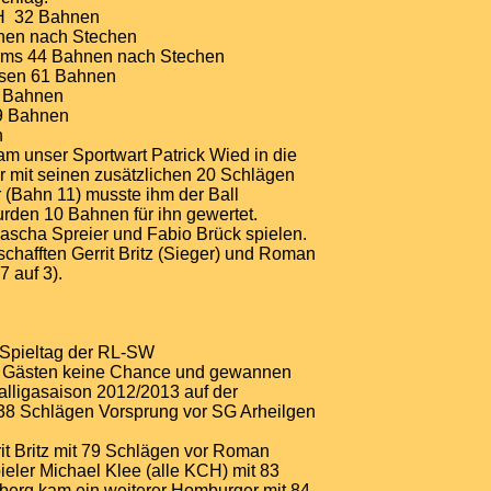
H 32 Bahnen
nen nach Stechen
rms 44 Bahnen nach Stechen
esen 61 Bahnen
8 Bahnen
59 Bahnen
n
am unser Sportwart Patrick Wied in die
 mit seinen zusätzlichen 20 Schlägen
r (Bahn 11) musste ihm der Ball
den 10 Bahnen für ihn gewertet.
ascha Spreier und Fabio Brück spielen.
chafften Gerrit Britz (Sieger) und Roman
 auf 3).
 Spieltag der RL-SW
n Gästen keine Chance und gewannen
alligasaison 2012/2013 auf der
 38 Schlägen Vorsprung vor SG Arheilgen
t Britz mit 79 Schlägen vor Roman
eler Michael Klee (alle KCH) mit 83
nberg kam ein weiterer Homburger mit 84