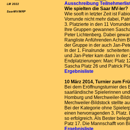
Ausschreibung
Teilnehmerlis
Wie spielten die Saar MV-ler?
Wie sooft in letzter Zeit ist Fab
Vorrunde nicht mehr dabei, Patr
3. Platzierte in den 11 Vorrund
Ihre Gruppen gewannen Sascha
Peter Lichtenberg. Dabei gew
Rangliste Anführenden Achim B
der Gruppe in der auch Jan-Peter
In der 1. Finalrunde scheitert
und Jan-Peter kam dann in der 
Endplatzierungen: Marc Platz 1
Sascha Platz 26 und Patrick Pla
Ergebnisliste
10 März 2014, Turnier zum Fr
Bei dem Eröffnungsturnier des
saarländische Spielerinnen und 
Homburg und Merchweiler-Bilds
Merchweiler-Bildstock stellte a
Bei der Kategorie ohne Spieler
einen hervorragenden 3. Platz.
so erfolgreich. Als Bester bele
Patz 17. Die Mannschafft von Bil
Ergebnisliste