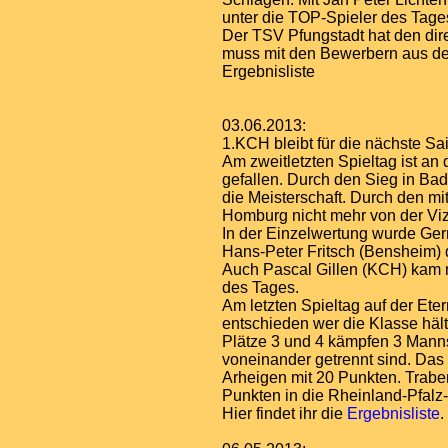
unter die TOP-Spieler des Tage
Der TSV Pfungstadt hat den dire
muss mit den Bewerbern aus den
Ergebnisliste
03.06.2013:
1.KCH bleibt für die nächste Sai
Am zweitletzten Spieltag ist a
gefallen. Durch den Sieg in Ba
die Meisterschaft. Durch den mit
Homburg nicht mehr von der Viz
In der Einzelwertung wurde Gerr
Hans-Peter Fritsch (Bensheim) 
Auch Pascal Gillen (KCH) kam m
des Tages.
Am letzten Spieltag auf der Et
entschieden wer die Klasse häl
Plätze 3 und 4 kämpfen 3 Manns
voneinander getrennt sind. Das
Arheigen mit 20 Punkten. Traben-
Punkten in die Rheinland-Pfalz-
Hier findet ihr die
Ergebnisliste
.