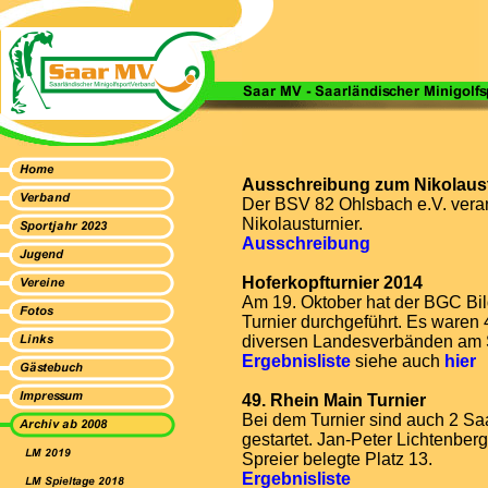
Ausschreibung zum Nikolaust
Der BSV 82 Ohlsbach e.V. veran
Nikolausturnier.
Ausschreibung
Hoferkopfturnier 2014
Am
19. Oktober hat der BGC Bild
Turnier durchgeführt. Es waren
diversen Landesverbänden am S
Ergebnisliste
siehe auch
hier
49. Rhein Main Turnier
Bei dem Turnier sind auch 2 S
gestartet. Jan-Peter Lichtenber
Spreier belegte Platz 13.
Ergebnisliste