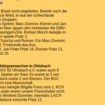
te
io Brück nicht angetreten. Bereits nach der
ick Wied, er war der schlechteste
en Gruppen.
 Spreier, Marc-Dominic Klemm und Jan-
ann Marc gegen den momentan die DMV-
aumgart-Zink. Roman Münch belegte in
 spielte Platz 3.
en Sascha und Roman. Für Marc-Dominic
2. Finalrunde das Aus.
2, Jan-Peter Platz 16, Roman Platz 21,
tz 33.
ühlingserwachen in Ohlsbach
 BSV 82 Ohlsbach e.V. waren auch 8
Spieler am Start. Es waren je 3 von
tock sowie 2 von Bliesen. Der BGC
uch eine Mannschaft.
pass belegte Brigitte Franz vom 1. KCH
 Leider waren unsere Passinhaber nicht
gte Winfried Dümmler, ebenfalls 1.KCH
dstock erreichte Platz 12.