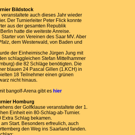
rnier Bildstock
veranstaltete auch dieses Jahr wieder
ier. Der Turnierleiter Peter Flick konnte
rter aus der gesamten Republik
erlin hatte die weiteste Anreise.
Starter von Vereinen des Saar MV. Aber
 Pfalz, dem Westerwald, von Baden und
rde der Einheimische Jürgen Jung mit
 den schlaggleichen Stefan Mittelhammer
burg) die 82 Schläge benötigten. Die
iner blauen 24 Pascal Gillen (1.KCH) in
pielten 18 Teilnehmer einen grünen
warz nicht hinaus.
mit bangolf-Arena gibt es
hier
turnier Homburg
hens der Golfklause veranstaltete der 1.
en Einheit ein 80-Schlag-ab-Turnier.
 Extra Schlag bekamen.
am Start. Besonders erfreulich, auch
ürttemberg den Weg ins Saarland fanden.
chlag: