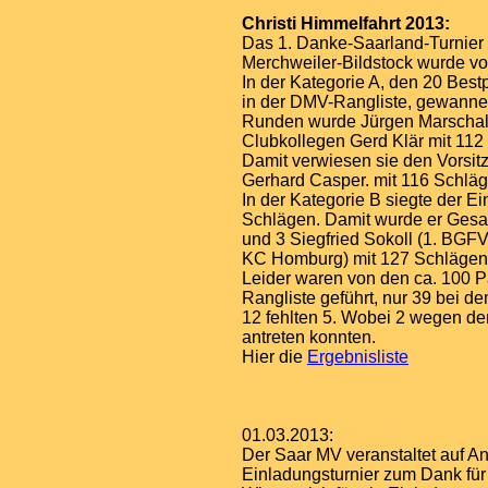
Christi Himmelfahrt 2013:
Das 1. Danke-Saarland-Turnier
Merchweiler-Bildstock wurde v
In der Kategorie A, den 20 Best
in der DMV-Rangliste, gewannen
Runden wurde Jürgen Marschall
Clubkollegen Gerd Klär mit 112
Damit verwiesen sie den Vorsi
Gerhard Casper. mit 116 Schläge
In der Kategorie B siegte der E
Schlägen. Damit wurde er Gesamt
und 3 Siegfried Sokoll (1. BGFV 
KC Homburg) mit 127 Schlägen
Leider waren von den ca. 100 P
Rangliste geführt, nur 39 bei de
12 fehlten 5. Wobei 2 wegen der
antreten konnten.
Hier die
Ergebnisliste
01.03.2013:
Der Saar MV veranstaltet auf A
Einladungsturnier zum Dank für 