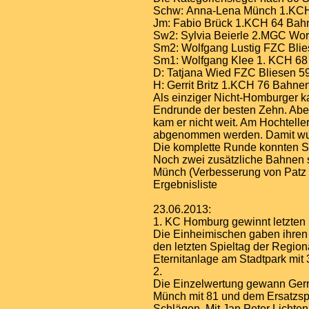
Schw: Anna-Lena Münch 1.KC
Jm: Fabio Brück 1.KCH 64 Bah
Sw2: Sylvia Beierle 2.MGC Wo
Sm2: Wolfgang Lustig FZC Bli
Sm1: Wolfgang Klee 1. KCH 6
D: Tatjana Wied FZC Bliesen 
H: Gerrit Britz 1.KCH 76 Bahne
Als einziger Nicht-Homburger k
Endrunde der besten Zehn. Aber
kam er nicht weit. Am Hochtelle
abgenommen werden. Damit wur
Die komplette Runde konnten S
Noch zwei zusätzliche Bahnen s
Münch (Verbesserung von Patz 7
Ergebnisliste
23.06.2013:
1. KC Homburg gewinnt letzten
Die Einheimischen gaben ihre
den letzten Spieltag der Region
Eternitanlage am Stadtpark mit
2.
Die Einzelwertung gewann Gerri
Münch mit 81 und dem Ersatzspi
Schlägen. Mit Jan Peter Lichte