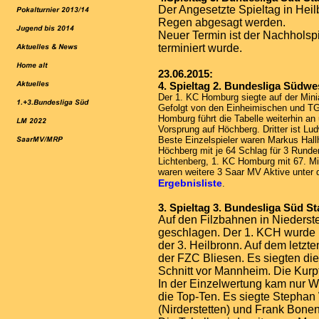
Der Angesetzte Spieltag in He
Regen abgesagt werden.
Neuer Termin ist der Nachhols
terminiert wurde.
23.06.2015:
4. Spieltag 2. Bundesliga Südwe
Der 1. KC Homburg siegte auf der Mini
Gefolgt von den Einheimischen und TG
Homburg führt die Tabelle weiterhin an
Vorsprung auf Höchberg. Dritter ist L
Beste Einzelspieler waren Markus Hal
Höchberg mit je 64 Schlag für 3 Runden
Lichtenberg, 1. KC Homburg mit 67. M
waren weitere 3 Saar MV Aktive unter 
Ergebnisliste
.
3. Spieltag 3. Bundesliga Süd Sta
Auf den Filzbahnen in Niederste
geschlagen. Der 1. KCH wurde m
der 3. Heilbronn. Auf dem letzt
der FZC Bliesen. Es siegten di
Schnitt vor Mannheim. Die Kurp
In der Einzelwertung kam nur Wi
die Top-Ten. Es siegte Stephan
(Nirderstetten) und Frank Bone