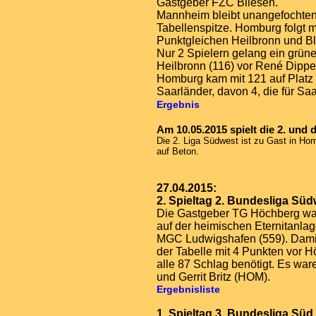
Gastgeber FZC Bliesen.
Mannheim bleibt unangefochten
Tabellenspitze. Homburg folgt m
Punktgleichen Heilbronn und Bl
Nur 2 Spielern gelang ein grüne
Heilbronn (116) vor René Dippe
Homburg kam mit 121 auf Platz 
Saarländer, davon 4, die für Sa
Ergebnis
Am 10.05.2015 spielt die 2. und d
Die 2. Liga Südwest ist zu Gast in Hom
auf Beton.
27.04.2015:
2. Spieltag 2. Bundesliga Süd
Die Gastgeber TG Höchberg wa
auf der heimischen Eternitanla
MGC Ludwigshafen (559). Damit 
der Tabelle mit 4 Punkten vor H
alle 87 Schlag benötigt. Es war
und Gerrit Britz (HOM).
Ergebnisliste
1. Spieltag 3. Bundesliga Süd S